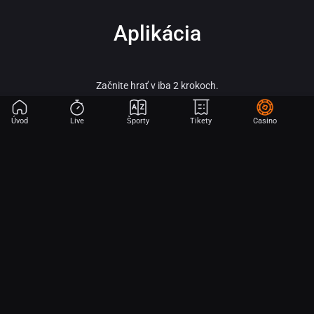
Aplikácia
Začnite hrať v iba 2 krokoch.
Úvod
Live
Športy
Tikety
Casino
Fortuna – vitaj vo svete online športového stávkovania, adrenalínu a veľkých
výhier!
Fortuna patrí medzi najobľúbenejšie a najspoľahlivejšie licencované stávkové
kancelárie na slovenskom trhu a je súčasťou silnej skupiny Fortuna
Entertainment Group. Táto skupina patrí k lídrom v oblasti športového
stávkovania v strednej Európe a už viac ako 30 rokov prináša hráčom kvalitné
služby, širokú ponuku športových stávok a profesionálny zákaznícky servis.