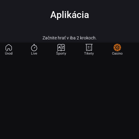
Aplikácia
Začnite hrať v iba 2 krokoch.
Úvod
Live
Športy
Tikety
Casino
Fortuna – vitaj vo svete online športového stávkovania, adrenalínu a veľkých
výhier!
Fortuna patrí medzi najobľúbenejšie a najspoľahlivejšie licencované stávkové
kancelárie na slovenskom trhu a je súčasťou silnej skupiny Fortuna
Entertainment Group. Táto skupina patrí k lídrom v oblasti športového
stávkovania v strednej Európe a už viac ako 30 rokov prináša hráčom kvalitné
služby, širokú ponuku športových stávok a profesionálny zákaznícky servis.