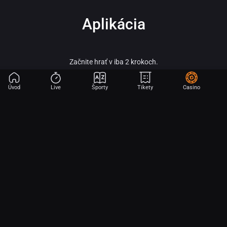
Aplikácia
Začnite hrať v iba 2 krokoch.
Úvod
Live
Športy
Tikety
Casino
Fortuna – vitaj vo svete online športového stávkovania, adrenalínu a veľkých
výhier!
Fortuna patrí medzi najobľúbenejšie a najspoľahlivejšie licencované stávkové
kancelárie na slovenskom trhu a je súčasťou silnej skupiny Fortuna
Entertainment Group. Táto skupina patrí k lídrom v oblasti športového
stávkovania v strednej Európe a už viac ako 30 rokov prináša hráčom kvalitné
služby, širokú ponuku športových stávok a profesionálny zákaznícky servis.