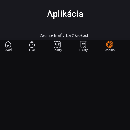
Aplikácia
Začnite hrať v iba 2 krokoch.
Úvod
Live
Športy
Tikety
Casino
Fortuna – vitaj vo svete online športového stávkovania, adrenalínu a veľkých
výhier!
Fortuna patrí medzi najobľúbenejšie a najspoľahlivejšie licencované stávkové
kancelárie na slovenskom trhu a je súčasťou silnej skupiny Fortuna
Entertainment Group. Táto skupina patrí k lídrom v oblasti športového
stávkovania v strednej Európe a už viac ako 30 rokov prináša hráčom kvalitné
služby, širokú ponuku športových stávok a profesionálny zákaznícky servis.