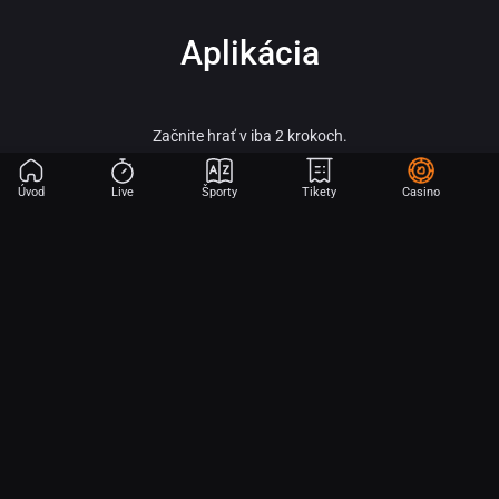
Aplikácia
Začnite hrať v iba 2 krokoch.
Úvod
Live
Športy
Tikety
Casino
Fortuna – vitaj vo svete online športového stávkovania, adrenalínu a veľkých
výhier!
Fortuna patrí medzi najobľúbenejšie a najspoľahlivejšie licencované stávkové
kancelárie na slovenskom trhu a je súčasťou silnej skupiny Fortuna
Entertainment Group. Táto skupina patrí k lídrom v oblasti športového
stávkovania v strednej Európe a už viac ako 30 rokov prináša hráčom kvalitné
služby, širokú ponuku športových stávok a profesionálny zákaznícky servis.