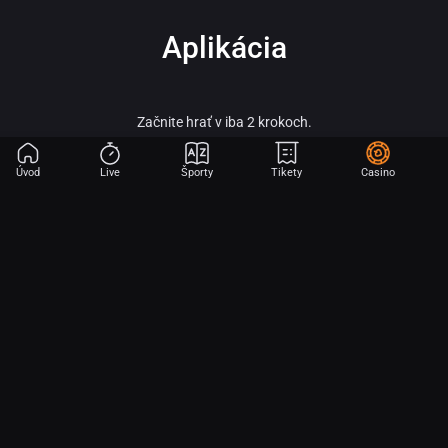
Aplikácia
Začnite hrať v iba 2 krokoch.
Úvod
Live
Športy
Tikety
Casino
Fortuna – vitaj vo svete online športového stávkovania, adrenalínu a veľkých
výhier!
Fortuna patrí medzi najobľúbenejšie a najspoľahlivejšie licencované stávkové
kancelárie na slovenskom trhu a je súčasťou silnej skupiny Fortuna
Entertainment Group. Táto skupina patrí k lídrom v oblasti športového
stávkovania v strednej Európe a už viac ako 30 rokov prináša hráčom kvalitné
služby, širokú ponuku športových stávok a profesionálny zákaznícky servis.