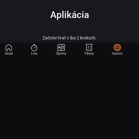
Aplikácia
Začnite hrať v iba 2 krokoch.
Úvod
Live
Športy
Tikety
Casino
Fortuna – vitaj vo svete online športového stávkovania, adrenalínu a veľkých
výhier!
Fortuna patrí medzi najobľúbenejšie a najspoľahlivejšie licencované stávkové
kancelárie na slovenskom trhu a je súčasťou silnej skupiny Fortuna
Entertainment Group. Táto skupina patrí k lídrom v oblasti športového
stávkovania v strednej Európe a už viac ako 30 rokov prináša hráčom kvalitné
služby, širokú ponuku športových stávok a profesionálny zákaznícky servis.