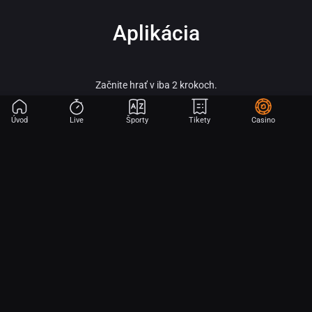
Aplikácia
Začnite hrať v iba 2 krokoch.
Úvod
Live
Športy
Tikety
Casino
Fortuna – vitaj vo svete online športového stávkovania, adrenalínu a veľkých
výhier!
Fortuna patrí medzi najobľúbenejšie a najspoľahlivejšie licencované stávkové
kancelárie na slovenskom trhu a je súčasťou silnej skupiny Fortuna
Entertainment Group. Táto skupina patrí k lídrom v oblasti športového
stávkovania v strednej Európe a už viac ako 30 rokov prináša hráčom kvalitné
služby, širokú ponuku športových stávok a profesionálny zákaznícky servis.