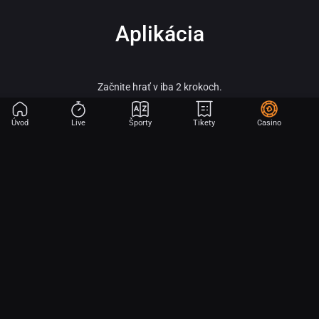
Aplikácia
Začnite hrať v iba 2 krokoch.
Úvod
Live
Športy
Tikety
Casino
Fortuna – vitaj vo svete online športového stávkovania, adrenalínu a veľkých
výhier!
Fortuna patrí medzi najobľúbenejšie a najspoľahlivejšie licencované stávkové
kancelárie na slovenskom trhu a je súčasťou silnej skupiny Fortuna
Entertainment Group. Táto skupina patrí k lídrom v oblasti športového
stávkovania v strednej Európe a už viac ako 30 rokov prináša hráčom kvalitné
služby, širokú ponuku športových stávok a profesionálny zákaznícky servis.