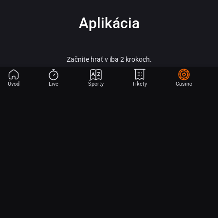
Aplikácia
Začnite hrať v iba 2 krokoch.
Úvod
Live
Športy
Tikety
Casino
Fortuna – vitaj vo svete online športového stávkovania, adrenalínu a veľkých
výhier!
Fortuna patrí medzi najobľúbenejšie a najspoľahlivejšie licencované stávkové
kancelárie na slovenskom trhu a je súčasťou silnej skupiny Fortuna
Entertainment Group. Táto skupina patrí k lídrom v oblasti športového
stávkovania v strednej Európe a už viac ako 30 rokov prináša hráčom kvalitné
služby, širokú ponuku športových stávok a profesionálny zákaznícky servis.