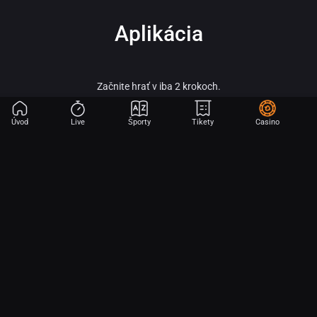
Aplikácia
Začnite hrať v iba 2 krokoch.
Úvod
Live
Športy
Tikety
Casino
Fortuna – vitaj vo svete online športového stávkovania, adrenalínu a veľkých
výhier!
Fortuna patrí medzi najobľúbenejšie a najspoľahlivejšie licencované stávkové
kancelárie na slovenskom trhu a je súčasťou silnej skupiny Fortuna
Entertainment Group. Táto skupina patrí k lídrom v oblasti športového
stávkovania v strednej Európe a už viac ako 30 rokov prináša hráčom kvalitné
služby, širokú ponuku športových stávok a profesionálny zákaznícky servis.