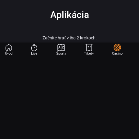
Aplikácia
Začnite hrať v iba 2 krokoch.
Úvod
Live
Športy
Tikety
Casino
Fortuna – vitaj vo svete online športového stávkovania, adrenalínu a veľkých
výhier!
Fortuna patrí medzi najobľúbenejšie a najspoľahlivejšie licencované stávkové
kancelárie na slovenskom trhu a je súčasťou silnej skupiny Fortuna
Entertainment Group. Táto skupina patrí k lídrom v oblasti športového
stávkovania v strednej Európe a už viac ako 30 rokov prináša hráčom kvalitné
služby, širokú ponuku športových stávok a profesionálny zákaznícky servis.