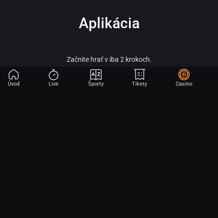
Aplikácia
Začnite hrať v iba 2 krokoch.
Úvod
Live
Športy
Tikety
Casino
Fortuna – vitaj vo svete online športového stávkovania, adrenalínu a veľkých
výhier!
Fortuna patrí medzi najobľúbenejšie a najspoľahlivejšie licencované stávkové
kancelárie na slovenskom trhu a je súčasťou silnej skupiny Fortuna
Entertainment Group. Táto skupina patrí k lídrom v oblasti športového
stávkovania v strednej Európe a už viac ako 30 rokov prináša hráčom kvalitné
služby, širokú ponuku športových stávok a profesionálny zákaznícky servis.