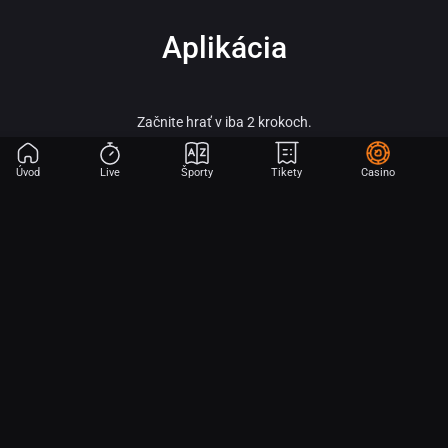
Aplikácia
Začnite hrať v iba 2 krokoch.
Úvod
Live
Športy
Tikety
Casino
Fortuna – vitaj vo svete online športového stávkovania, adrenalínu a veľkých
výhier!
Fortuna patrí medzi najobľúbenejšie a najspoľahlivejšie licencované stávkové
kancelárie na slovenskom trhu a je súčasťou silnej skupiny Fortuna
Entertainment Group. Táto skupina patrí k lídrom v oblasti športového
stávkovania v strednej Európe a už viac ako 30 rokov prináša hráčom kvalitné
služby, širokú ponuku športových stávok a profesionálny zákaznícky servis.