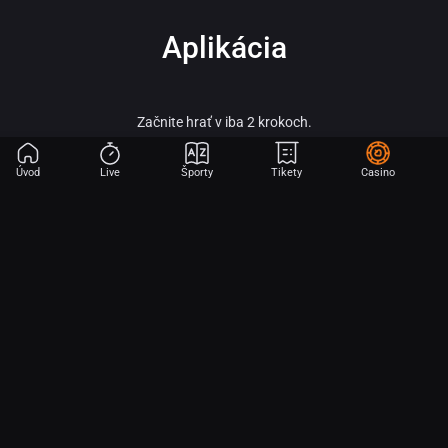
Aplikácia
Začnite hrať v iba 2 krokoch.
Úvod
Live
Športy
Tikety
Casino
Fortuna – vitaj vo svete online športového stávkovania, adrenalínu a veľkých
výhier!
Fortuna patrí medzi najobľúbenejšie a najspoľahlivejšie licencované stávkové
kancelárie na slovenskom trhu a je súčasťou silnej skupiny Fortuna
Entertainment Group. Táto skupina patrí k lídrom v oblasti športového
stávkovania v strednej Európe a už viac ako 30 rokov prináša hráčom kvalitné
služby, širokú ponuku športových stávok a profesionálny zákaznícky servis.