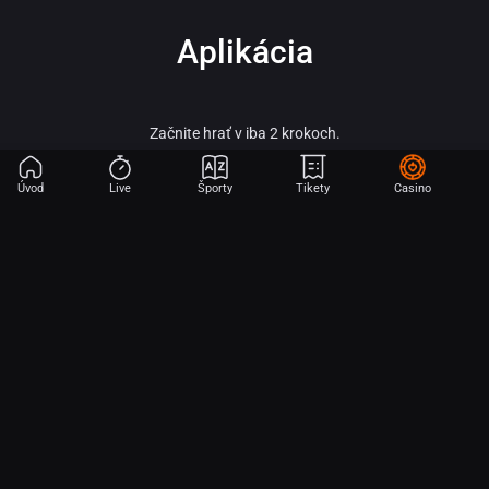
Aplikácia
Začnite hrať v iba 2 krokoch.
Úvod
Live
Športy
Tikety
Casino
Fortuna – vitaj vo svete online športového stávkovania, adrenalínu a veľkých
výhier!
Fortuna patrí medzi najobľúbenejšie a najspoľahlivejšie licencované stávkové
kancelárie na slovenskom trhu a je súčasťou silnej skupiny Fortuna
Entertainment Group. Táto skupina patrí k lídrom v oblasti športového
stávkovania v strednej Európe a už viac ako 30 rokov prináša hráčom kvalitné
služby, širokú ponuku športových stávok a profesionálny zákaznícky servis.