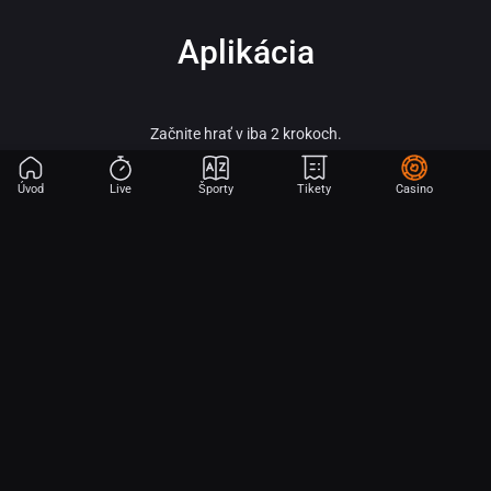
Aplikácia
Začnite hrať v iba 2 krokoch.
Úvod
Live
Športy
Tikety
Casino
Fortuna – vitaj vo svete online športového stávkovania, adrenalínu a veľkých
výhier!
Fortuna patrí medzi najobľúbenejšie a najspoľahlivejšie licencované stávkové
kancelárie na slovenskom trhu a je súčasťou silnej skupiny Fortuna
Entertainment Group. Táto skupina patrí k lídrom v oblasti športového
stávkovania v strednej Európe a už viac ako 30 rokov prináša hráčom kvalitné
služby, širokú ponuku športových stávok a profesionálny zákaznícky servis.