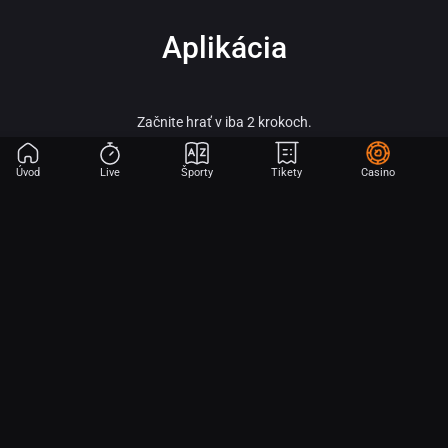
Aplikácia
Začnite hrať v iba 2 krokoch.
Úvod
Live
Športy
Tikety
Casino
Fortuna – vitaj vo svete online športového stávkovania, adrenalínu a veľkých
výhier!
Fortuna patrí medzi najobľúbenejšie a najspoľahlivejšie licencované stávkové
kancelárie na slovenskom trhu a je súčasťou silnej skupiny Fortuna
Entertainment Group. Táto skupina patrí k lídrom v oblasti športového
stávkovania v strednej Európe a už viac ako 30 rokov prináša hráčom kvalitné
služby, širokú ponuku športových stávok a profesionálny zákaznícky servis.