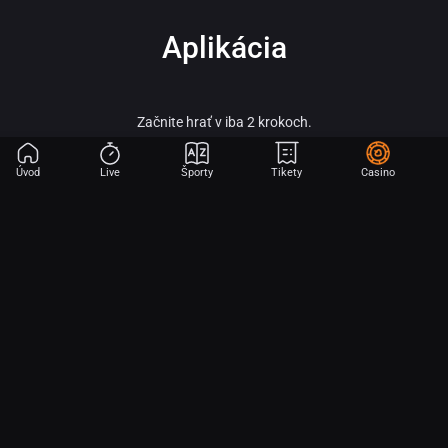
Aplikácia
Začnite hrať v iba 2 krokoch.
Úvod
Live
Športy
Tikety
Casino
Fortuna – vitaj vo svete online športového stávkovania, adrenalínu a veľkých
výhier!
Fortuna patrí medzi najobľúbenejšie a najspoľahlivejšie licencované stávkové
kancelárie na slovenskom trhu a je súčasťou silnej skupiny Fortuna
Entertainment Group. Táto skupina patrí k lídrom v oblasti športového
stávkovania v strednej Európe a už viac ako 30 rokov prináša hráčom kvalitné
služby, širokú ponuku športových stávok a profesionálny zákaznícky servis.