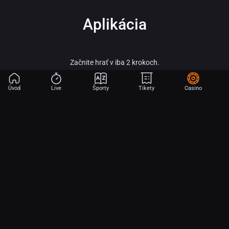
Aplikácia
Začnite hrať v iba 2 krokoch.
Úvod
Live
Športy
Tikety
Casino
Fortuna – vitaj vo svete online športového stávkovania, adrenalínu a veľkých
výhier!
Fortuna patrí medzi najobľúbenejšie a najspoľahlivejšie licencované stávkové
kancelárie na slovenskom trhu a je súčasťou silnej skupiny Fortuna
Entertainment Group. Táto skupina patrí k lídrom v oblasti športového
stávkovania v strednej Európe a už viac ako 30 rokov prináša hráčom kvalitné
služby, širokú ponuku športových stávok a profesionálny zákaznícky servis.