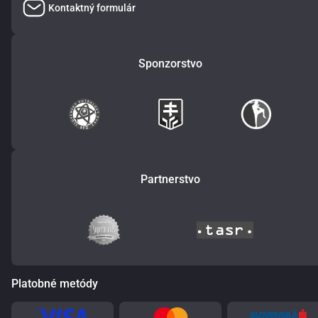
Kontaktný formulár
Sponzorstvo
Partnerstvo
Platobné metódy