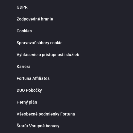
novoregistrovaných zákazníkov sú pripravené atraktívne vstupné bonusy,
GDPR
stávky bez rizika a pravidelné promo akcie. Verní hráči môžu získať rôzne
odmeny, zapojiť sa do súťaží a využiť špeciálne ponuky spojené s významným
športovými udalosťami. Bonusová ponuka sa pravidelne obmieňa a prináša
Zodpovedné hranie
viac možností, ako zvýšiť šancu na výhru. Moderná mobilná aplikácia Fortuna
pre iOS a Android umožňuje pohodlné športové stávkovanie kdekoľvek.
Cookies
Aplikácia poskytuje rýchly prístup k stávkam, live udalostiam, histórii tiketov a
správe hráčskeho účtu. Vďaka notifikáciám budeš vždy informovaný o
najnovších akciách, bonusoch a dôležitých zápasoch. Fortuna kladie dôraz na
Spravovať súbory cookie
zodpovedné hranie a ponúka možnosť nastavenia limitov na vklady, stávky
alebo čas strávený stávkovaním. V prípade otázok je k dispozícii zákaznícka
Vyhlásenie o prístupnosti služieb
podpora prostredníctvom live chatu, ktorá ti rada pomôže rýchlo a
profesionálne. Ak hľadáš spoľahlivú stávkovú kanceláriu so silným zázemím,
bohatou ponukou športových stávok, kvalitnými kurzmi a modernými funkciami
Kariéra
Fortuna je správnou voľbou. Využi možnosti online športového stávkovania,
stav na svoje športové znalosti a vychutnaj si napätie a radosť z výhier na
Fortuna Affiliates
jednom mieste.
DUO Pobočky
Herný plán
Všeobecné podmienky Fortuna
Štatút Vstupné bonusy