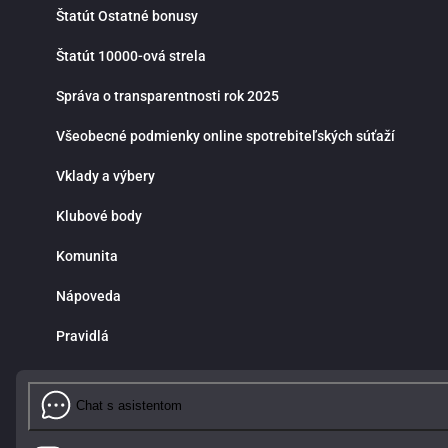
Štatút Ostatné bonusy
Štatút 10000-ová strela
Správa o transparentnosti rok 2025
Všeobecné podmienky online spotrebiteľských súťaží
Vklady a výbery
Klubové body
Komunita
Nápoveda
Pravidlá
Chat s asistentom